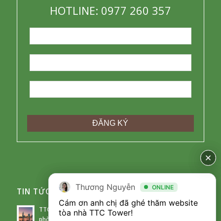
HOTLINE: 0977 260 357
Thương Nguyễn
Thương Nguyễn
ONLINE
ONLINE
TIN TỨC CHO THUÊ
Cám ơn anh chị đã ghé thăm website 
Cám ơn anh chị đã ghé thăm website 
TTC Tower – Điểm sáng trên thị trường cho thuê văn
tòa nhà TTC Tower! 

tòa nhà TTC Tower! 

phòng đầy thách thức