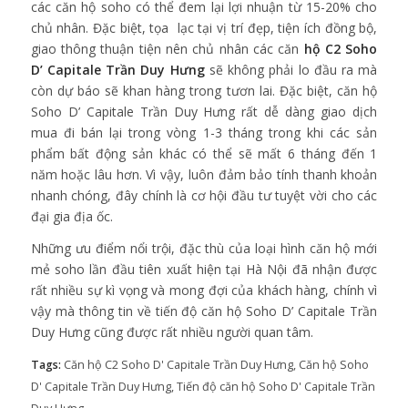
các căn hộ soho có thể đem lại lợi nhuận từ 15-20% cho
chủ nhân. Đặc biệt, tọa lạc tại vị trí đẹp, tiện ích đồng bộ,
giao thông thuận tiện nên chủ nhân các căn
hộ C2 Soho
D’ Capitale Trần Duy Hưng
sẽ không phải lo đầu ra mà
còn dự báo sẽ khan hàng trong tươn lai. Đặc biệt, căn hộ
Soho D’ Capitale Trần Duy Hưng rất dễ dàng giao dịch
mua đi bán lại trong vòng 1-3 tháng trong khi các sản
phẩm bất động sản khác có thể sẽ mất 6 tháng đến 1
năm hoặc lâu hơn. Vì vậy, luôn đảm bảo tính thanh khoản
nhanh chóng, đây chính là cơ hội đầu tư tuyệt vời cho các
đại gia địa ốc.
Những ưu điểm nổi trội, đặc thù của loại hình căn hộ mới
mẻ soho lần đầu tiên xuất hiện tại Hà Nội đã nhận được
rất nhiều sự kì vọng và mong đợi của khách hàng, chính vì
vậy mà thông tin về tiến độ căn hộ Soho D’ Capitale Trần
Duy Hưng cũng được rất nhiều người quan tâm.
Tags:
Căn hộ C2 Soho D' Capitale Trần Duy Hưng
,
Căn hộ Soho
D' Capitale Trần Duy Hưng
,
Tiến độ căn hộ Soho D' Capitale Trần