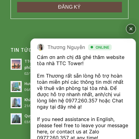
Thương Nguyễn
Thương Nguyễn
ONLINE
ONLINE
TIN TỨC CHO THUÊ
Cám ơn anh chị đã ghé thăm website 
Cám ơn anh chị đã ghé thăm website 
TTC Tower – Điểm sáng trên thị trường cho thuê văn
tòa nhà TTC Tower! 

tòa nhà TTC Tower! 

phòng đầy thách thức
02/10/2023 - 10:08
Em Thương rất sẵn lòng hỗ trợ hoàn 
Em Thương rất sẵn lòng hỗ trợ hoàn 
toàn miễn phí các thông tin mới nhất 
toàn miễn phí các thông tin mới nhất 
Hướng dẫn di chuyển đến TTC Tower, Duy Tân, Cầu Giấy
về thuê văn phòng tại tòa nhà. Để 
về thuê văn phòng tại tòa nhà. Để 
06/09/2023 - 14:36
được hỗ trợ nhanh nhất, anh/chị vui 
được hỗ trợ nhanh nhất, anh/chị vui 
Khám phá các tiện ích tại TTC Tower
lòng liên hệ 
lòng liên hệ 
0977.260.357
0977.260.357
 hoặc Chat 
 hoặc Chat 
21/08/2023 - 09:41
ngay tại đây nhé ạ! 

ngay tại đây nhé ạ! 

Quy mô dự án và phong cách thiết kế của TTC Tower
If you need assistance in English, 
If you need assistance in English, 
03/08/2023 - 16:19
please feel free to leave your message 
please feel free to leave your message 
here, or contact us at Zalo 
here, or contact us at Zalo 
0977.260.357
0977.260.357
 at any time!
 at any time!